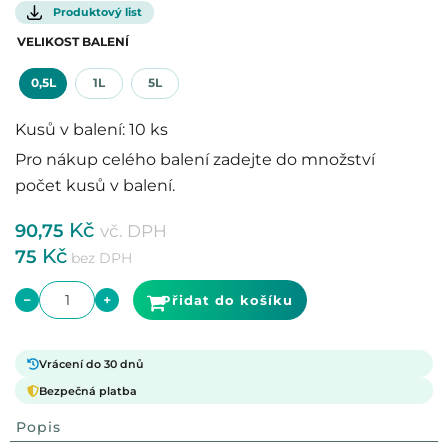
Produktový list
VELIKOST BALENÍ
0,5L
1L
5L
Kusů v balení: 10 ks
Pro nákup celého balení zadejte do množství
počet kusů v balení.
Kč
90,75
vč. DPH
Kč
75
bez DPH
−
+
Přidat do košíku
Vrácení do 30 dnů
Bezpečná platba
Popis