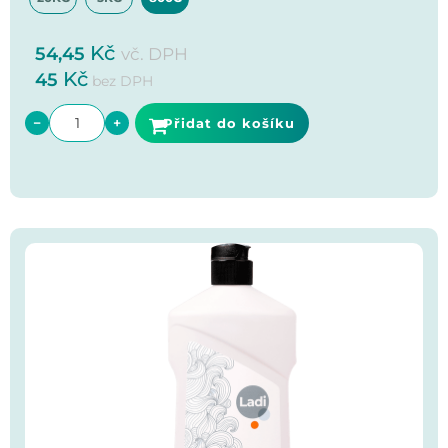
Kč
54,45
vč. DPH
Kč
45
bez DPH
−
+
Přidat do košíku