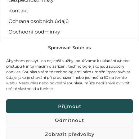
Bezpečnostní listy
Kontakt
Ochrana osobních údajů
Obchodní podmínky
Doprava a platba
Spravovat Souhlas
Odstoupení od smlouvy
Abychom poskytli co nejlepší služby, používáme k ukládání a/nebo
přístupu k informacím o zařízení, technologie jako jsou soubory
PRODUKTY
cookies. Souhlas s těmito technologiemi nám umožní zpracovávat
údaje, jako je chování při procházení nebo jedinečná ID na tomto
Běžný úklid
webu. Nesouhlas nebo odvolání souhlasu může nepříznivě ovlivnit
určité vlastnosti a funkce.
Profesionální použití
Příjmout
Odmítnout
© 2024 vytvořil
Adcode
. Webdesign &
Zobrazit předvolby
eMarketing