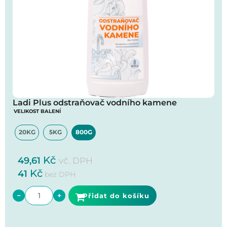
Ladi Plus odstraňovač vodního kamene
VELIKOST BALENÍ
20KG
5KG
800G
Kč
49,61
vč. DPH
Kč
41
bez DPH
−
+
Přidat do košíku