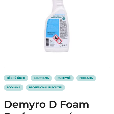
BĚZNÝ ÚKLID
KOUPELNA
KUCHYNĚ
PODLAHA
PODLAHA
PROFESIONÁLNÍ POUŽITÍ
Demyro D Foam