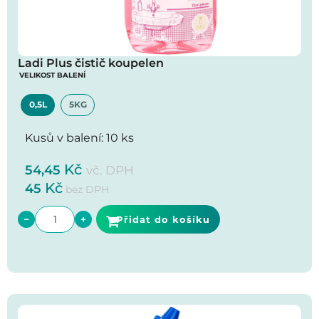
Ladi Plus čistič koupelen
VELIKOST BALENÍ
0,5L
5KG
Kusů v balení: 10 ks
Kč
54,45
vč. DPH
Kč
45
bez DPH
−
+
Přidat do košíku