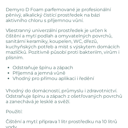
Demyro D Foam parfemované je profesionální
pěnivý, alkalický čistící prostředek na bázi
aktivního chloru s příjemnou vůní.
Všestranný univerzální prostředek je určen k
čištění a mytí podlah a omyvatelných povrchů,
sanitární keramiky, koupelen, WC, dřezů,
kuchyňských potřeb a míst s výskytem domácích
mazlíčků. Pozitivně působí proti bakteriím, virům i
plísním.
Odstraňuje špínu a zápach
Příjemná a jemná vůně
Vhodný pro přímou aplikaci i ředění
Vhodný do domácností, průmyslu i zdravotnictví.
Odstraňuje špínu a zápach z ošetřovaných povrchů
a zanechává je lesklé a svěží.
Použití:
Čištění a mytí: příprava 1 litr prostředku na 10 litrů
vody.