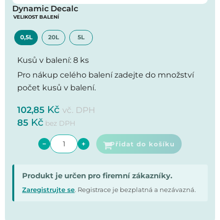
Dynamic Decalc
VELIKOST BALENÍ
0,5L
20L
5L
Kusů v balení: 8 ks
Pro nákup celého balení zadejte do množství
počet kusů v balení.
Kč
102,85
vč. DPH
Kč
85
bez DPH
−
+
Přidat do košíku
Produkt je určen pro firemní zákazníky.
Zaregistrujte se
. Registrace je bezplatná a nezávazná.