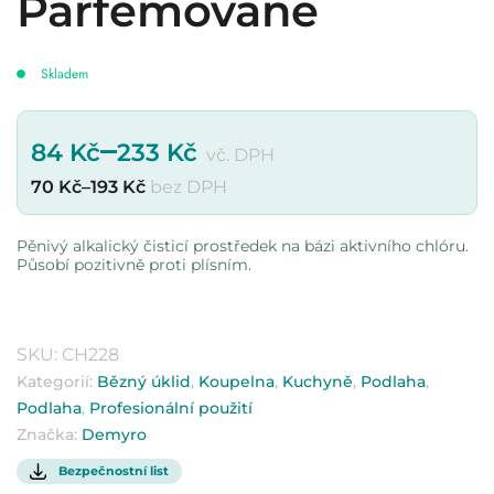
Parfemované
Skladem
–
84
Kč
233
Kč
vč. DPH
70
Kč
–
193
Kč
bez DPH
Pěnivý alkalický čisticí prostředek na bázi aktivního chlóru.
Působí pozitivně proti plísním.
SKU:
CH228
Kategorií:
Bězný úklid
,
Koupelna
,
Kuchyně
,
Podlaha
,
Podlaha
,
Profesionální použití
Značka:
Demyro
Bezpečnostní list