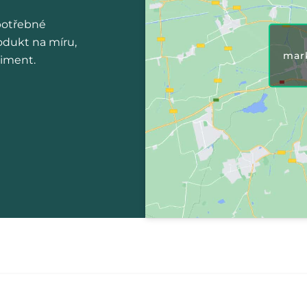
potřebné
odukt na míru,
mar
timent.