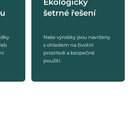
Ekologicky
ru
šetrné řešení
edky
Naše výrobky jsou navrženy
řeb
s ohledem na životní
ní
prostředí a bezpečné
použití.