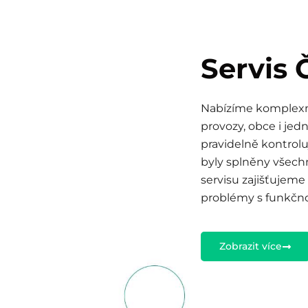
Servis
Nabízíme komplexní
provozy, obce i jed
pravidelně kontroluj
byly splněny všech
servisu zajišťujem
problémy s funkčno
Zobrazit více