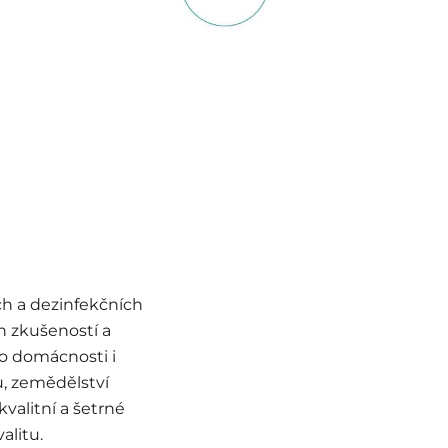
ch a dezinfekčních
h zkušeností a
ro domácnosti i
u, zemědělství
kvalitní a šetrné
alitu.