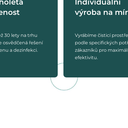
holetá
Individuální
enost
výroba na mí
ež 30 lety na trhu
Vyrábíme čisticí prostř
e osvědčená řešení
podle specifických pot
enu a dezinfekci.
zákazníků pro maximál
efektivitu.