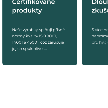
Certifikované
Dlou
produkty
zkuš
Naše výrobky splňují přísné
S více n
normy kvality ISO 9001,
nabízím
14001 a 45001, což zaručuje
pro hygi
jejich spolehlivost.