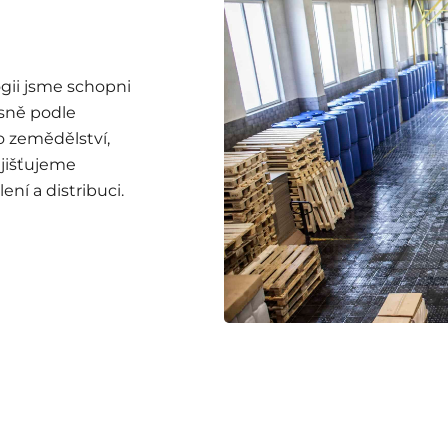
gii jsme schopni
esně podle
ro zemědělství,
ajišťujeme
ní a distribuci.