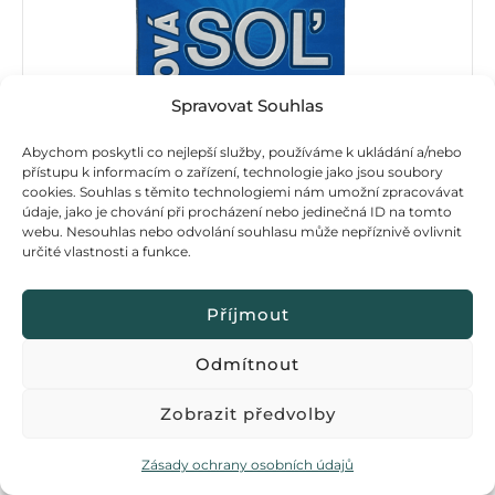
Spravovat Souhlas
Abychom poskytli co nejlepší služby, používáme k ukládání a/nebo
přístupu k informacím o zařízení, technologie jako jsou soubory
cookies. Souhlas s těmito technologiemi nám umožní zpracovávat
údaje, jako je chování při procházení nebo jedinečná ID na tomto
webu. Nesouhlas nebo odvolání souhlasu může nepříznivě ovlivnit
určité vlastnosti a funkce.
Příjmout
MYTÍ NÁDOBÍ
PROFESIONÁLNÍ POUŽITÍ
Odmítnout
Tabletová sůl Antical
Zobrazit předvolby
Zásady ochrany osobních údajů
38
Kč
–
384
Kč
vč. DPH