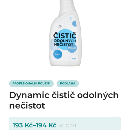
PROFESIONÁLNÍ POUŽITÍ
PODLAHA
Dynamic čistič odolných
nečistot
193
Kč
–
194
Kč
vč. DPH