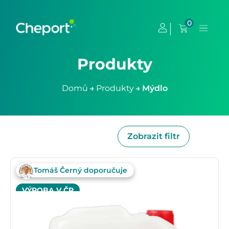
0
Produkty
Domů
→
Produkty
→
Mýdlo
Zobrazit filtr
Tomáš Černý doporučuje
VÝROBA V ČR