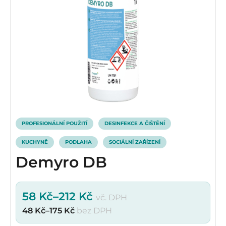
PROFESIONÁLNÍ POUŽITÍ
DESINFEKCE A ČIŠTĚNÍ
KUCHYNĚ
PODLAHA
SOCIÁLNÍ ZAŘÍZENÍ
Demyro DB
58
Kč
–
212
Kč
vč. DPH
48
Kč
–
175
Kč
bez DPH