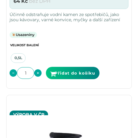
64
Kč
bez DPH
Účinně odstraňuje vodní kamen ze spotřebičů, jako
jsou kávovary, varné konvice, myčky a další zařízení
Usazeniny
VELIKOST BALENÍ
0,5L
−
+
Přidat do košíku
VÝROBA V ČR