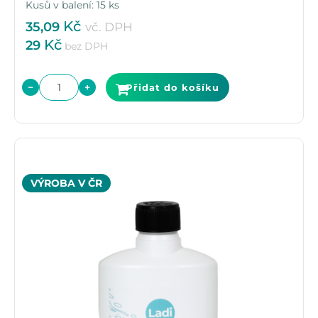
Kusů v balení: 15 ks
Kč
35,09
vč. DPH
Kč
29
bez DPH
−
+
Přidat do košíku
VÝROBA V ČR