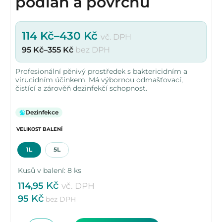
podlah a povrchů
114
Kč
–
430
Kč
vč. DPH
95
Kč
–
355
Kč
bez DPH
Profesionální pěnivý prostředek s baktericidním a
virucidním účinkem. Má výbornou odmašťovací,
čistící a zárověň dezinfekčí schopnost.
Dezinfekce
VELIKOST BALENÍ
1L
5L
Kusů v balení: 8 ks
Kč
114,95
vč. DPH
Kč
95
bez DPH