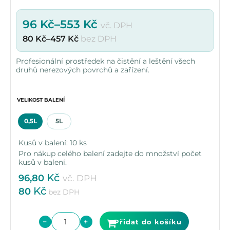
96
Kč
–
553
Kč
vč. DPH
80
Kč
–
457
Kč
bez DPH
Profesionální prostředek na čistění a leštění všech
druhů nerezových povrchů a zařízení.
VELIKOST BALENÍ
0,5L
5L
Kusů v balení: 10 ks
Pro nákup celého balení zadejte do množství počet
kusů v balení.
Kč
96,80
vč. DPH
Kč
80
bez DPH
−
+
Přidat do košíku