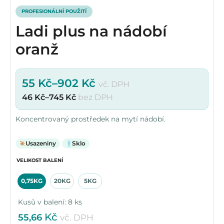
PROFESIONÁLNÍ POUŽITÍ
Ladi plus na nádobí
oranž
55
Kč
–
902
Kč
vč. DPH
46
Kč
–
745
Kč
bez DPH
Koncentrovaný prostředek na mytí nádobí.
Usazeniny
Sklo
VELIKOST BALENÍ
0,75KG
20KG
5KG
Kusů v balení: 8 ks
Kč
55,66
vč. DPH