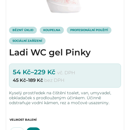
BĚZNÝ ÚKLID
KOUPELNA
PROFESIONÁLNÍ POUŽITÍ
SOCIÁLNÍ ZAŘÍZENÍ
Ladi WC gel Pinky
54
Kč
–
229
Kč
vč. DPH
45
Kč
–
189
Kč
bez DPH
Kyselý prostředek na čištění toalet, van, umyvadel,
obkladaček s prodlouženým účinkem. Účinně
odstraňuje vodní kámen, rez a močové usazeniny.
VELIKOST BALENÍ