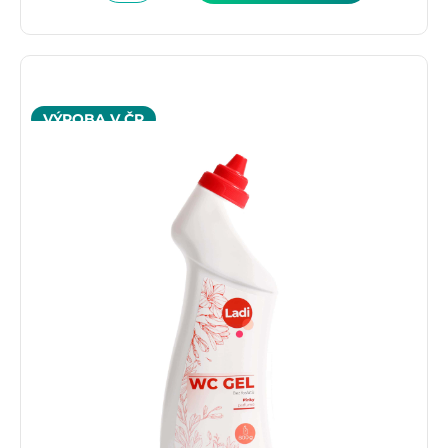
VÝROBA V ČR