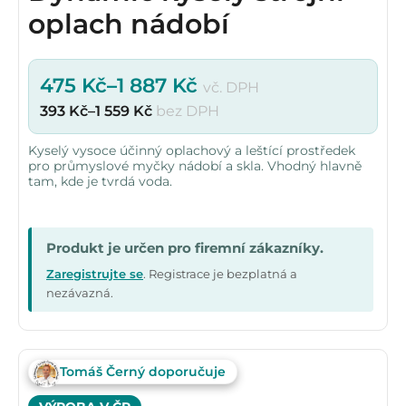
oplach nádobí
475
Kč
–
1 887
Kč
vč. DPH
393
Kč
–
1 559
Kč
bez DPH
Kyselý vysoce účinný oplachový a leštící prostředek
pro průmyslové myčky nádobí a skla. Vhodný hlavně
tam, kde je tvrdá voda.
Produkt je určen pro firemní zákazníky.
Zaregistrujte se
. Registrace je bezplatná a
nezávazná.
Tomáš Černý doporučuje