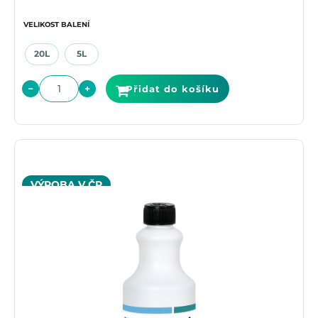
VELIKOST BALENÍ
20L
5L
−
+
Přidat do košíku
VÝROBA V ČR