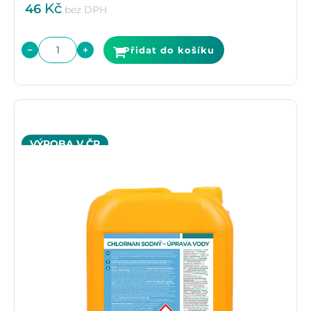
Kč
46
bez DPH
−
+
Přidat do košíku
VÝROBA V ČR