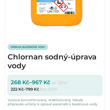
ÚPRAVA BAZÉNOVÉ VODY
Chlornan sodný-úprava
vody
268
Kč
–
967
Kč
vč. DPH
222
Kč
–
799
Kč
bez DPH
Vysoce koncentrovaný, stabilizovaný, tekutý
přípravek určený k úpravě parametrů bazénové vody.