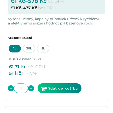
61
Kč
–
578
Kč
vč. DPH
51
Kč
–
477
Kč
bez DPH
Vysoce účinný, kapalný přípravek určený k rychlému
a efektivnímu snížení hodnot pH bazénové vody.
VELIKOST BALENÍ
1L
20L
5L
Kusů v balení: 8 ks
Kč
61,71
vč. DPH
Kč
51
bez DPH
−
+
Přidat do košíku