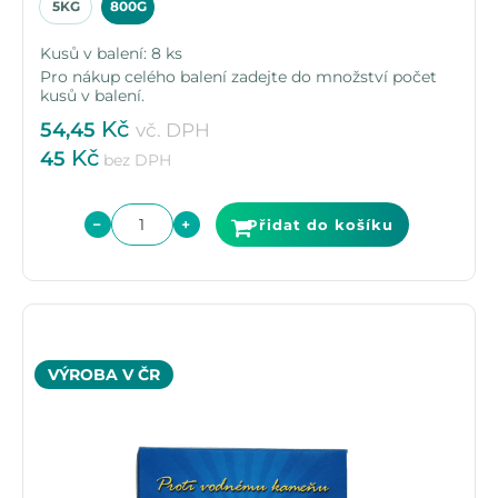
5KG
800G
Kusů v balení: 8 ks
Pro nákup celého balení zadejte do množství počet
kusů v balení.
Kč
54,45
vč. DPH
Kč
45
bez DPH
−
+
Přidat do košíku
VÝROBA V ČR