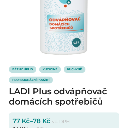
BĚZNÝ ÚKLID
KUCHYNĚ
KUCHYNĚ
PROFESIONÁLNÍ POUŽITÍ
LADI Plus odvápňovač
domácích spotřebičů
77
Kč
–
78
Kč
vč. DPH