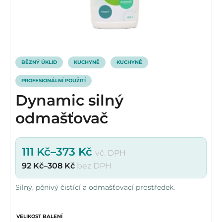
BĚZNÝ ÚKLID
KUCHYNĚ
KUCHYNĚ
PROFESIONÁLNÍ POUŽITÍ
Dynamic silný
odmašťovač
111
Kč
–
373
Kč
vč. DPH
92
Kč
–
308
Kč
bez DPH
Silný, pěnivý čistící a odmašťovací prostředek.
VELIKOST BALENÍ