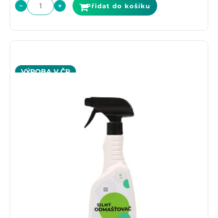
−
+
Přidat do košíku
VÝROBA V ČR