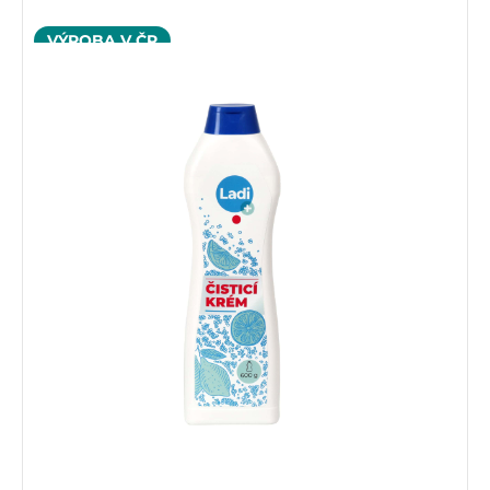
VÝROBA V ČR