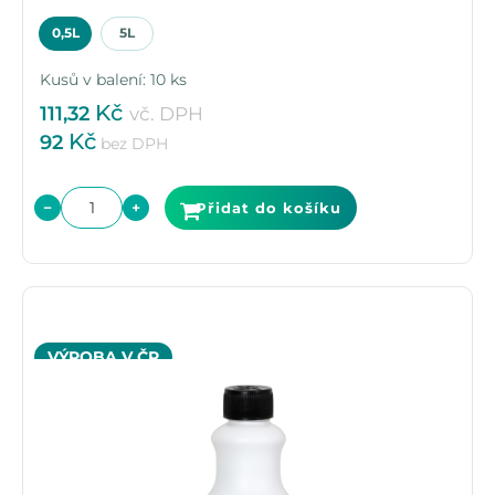
0,5L
5L
Kusů v balení: 10 ks
Kč
111,32
vč. DPH
Kč
92
bez DPH
−
+
Přidat do košíku
VÝROBA V ČR