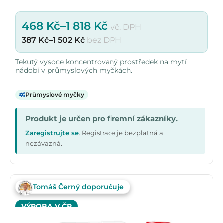
468
Kč
–
1 818
Kč
vč. DPH
387
Kč
–
1 502
Kč
bez DPH
Tekutý vysoce koncentrovaný prostředek na mytí
nádobí v průmyslových myčkách.
Průmyslové myčky
Produkt je určen pro firemní zákazníky.
Zaregistrujte se
. Registrace je bezplatná a
nezávazná.
Tomáš Černý doporučuje
VÝROBA V ČR